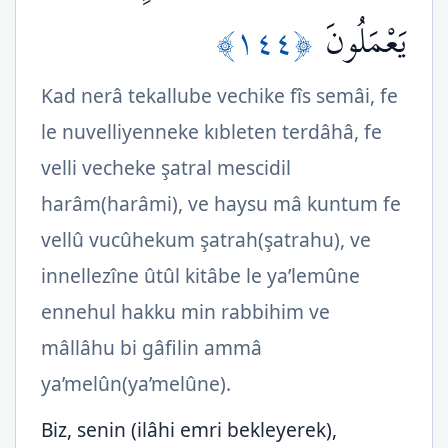
﴿١٤٤﴾
يَعْمَلُونَ
Kad nerâ tekallube vechike fîs semâi, fe
le nuvelliyenneke kıbleten terdâhâ, fe
velli vecheke şatral mescidil
harâm(harâmi), ve haysu mâ kuntum fe
vellû vucûhekum şatrah(şatrahu), ve
innellezîne ûtûl kitâbe le ya’lemûne
ennehul hakku min rabbihim ve
mâllâhu bi gâfilin ammâ
ya’melûn(ya’melûne).
Biz, senin (ilâhi emri bekleyerek),