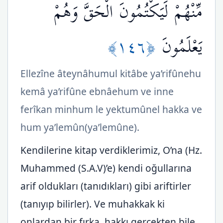
مِّنْهُمْ لَيَكْتُمُونَ الْحَقَّ وَهُمْ
﴿١٤٦﴾
يَعْلَمُونَ
Ellezîne âteynâhumul kitâbe ya’rifûnehu
kemâ ya’rifûne ebnâehum ve inne
ferîkan minhum le yektumûnel hakka ve
hum ya’lemûn(ya’lemûne).
Kendilerine kitap verdiklerimiz, O’na (Hz.
Muhammed (S.A.V)’e) kendi oğullarına
arif oldukları (tanıdıkları) gibi ariftirler
(tanıyıp bilirler). Ve muhakkak ki
onlardan bir fırka, hakkı gerçekten bile