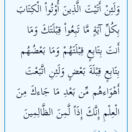
وَلَئِنْ أَتَيْتَ الَّذِينَ أُوْتُواْ الْكِتَابَ
بِكُلِّ آيَةٍ مَّا تَبِعُواْ قِبْلَتَكَ وَمَا
أَنتَ بِتَابِعٍ قِبْلَتَهُمْ وَمَا بَعْضُهُم
بِتَابِعٍ قِبْلَةَ بَعْضٍ وَلَئِنِ اتَّبَعْتَ
أَهْوَاءهُم مِّن بَعْدِ مَا جَاءكَ مِنَ
الْعِلْمِ إِنَّكَ إِذَاً لَّمِنَ الظَّالِمِينَ