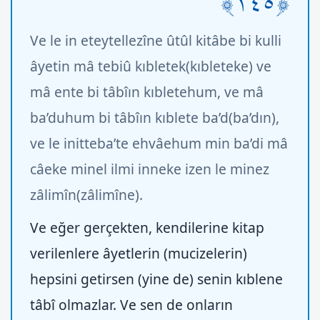
﴿١٤٥﴾
Ve le in eteytellezîne ûtûl kitâbe bi kulli
âyetin mâ tebiû kıbletek(kıbleteke) ve
mâ ente bi tâbîın kıbletehum, ve mâ
ba’duhum bi tâbîın kıblete ba’d(ba’dın),
ve le initteba’te ehvâehum min ba’di mâ
câeke minel ilmi inneke izen le minez
zâlimîn(zâlimîne).
Ve eğer gerçekten, kendilerine kitap
verilenlere âyetlerin (mucizelerin)
hepsini getirsen (yine de) senin kıblene
tâbî olmazlar. Ve sen de onların