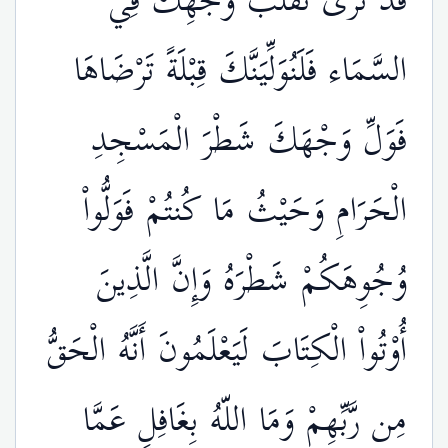
قَدْ نَرَى تَقَلُّبَ وَجْهِكَ فِي
السَّمَاء فَلَنُوَلِّيَنَّكَ قِبْلَةً تَرْضَاهَا
فَوَلِّ وَجْهَكَ شَطْرَ الْمَسْجِدِ
الْحَرَامِ وَحَيْثُ مَا كُنتُمْ فَوَلُّواْ
وُجُوِهَكُمْ شَطْرَهُ وَإِنَّ الَّذِينَ
أُوْتُواْ الْكِتَابَ لَيَعْلَمُونَ أَنَّهُ الْحَقُّ
مِن رَّبِّهِمْ وَمَا اللّهُ بِغَافِلٍ عَمَّا