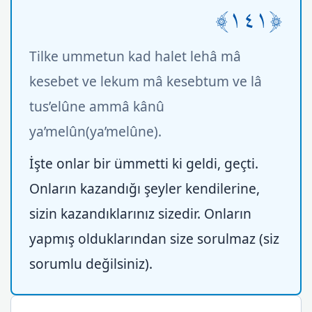
﴿١٤١﴾
Tilke ummetun kad halet lehâ mâ
kesebet ve lekum mâ kesebtum ve lâ
tus’elûne ammâ kânû
ya’melûn(ya’melûne).
İşte onlar bir ümmetti ki geldi, geçti.
Onların kazandığı şeyler kendilerine,
sizin kazandıklarınız sizedir. Onların
yapmış olduklarından size sorulmaz (siz
sorumlu değilsiniz).