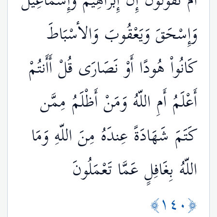
أَمْ تَقُولُونَ إِنَّ إِبْرَاهِيمَ وَإِسْمَاعِيلَ
وَإِسْحَقَ وَيَعْقُوبَ وَالأسْبَاطَ
كَانُواْ هُودًا أَوْ نَصَارَى قُلْ أَأَنتُمْ
أَعْلَمُ أَمِ اللّهُ وَمَنْ أَظْلَمُ مِمَّن
كَتَمَ شَهَادَةً عِندَهُ مِنَ اللّهِ وَمَا
اللّهُ بِغَافِلٍ عَمَّا تَعْمَلُونَ
﴿١٤٠﴾