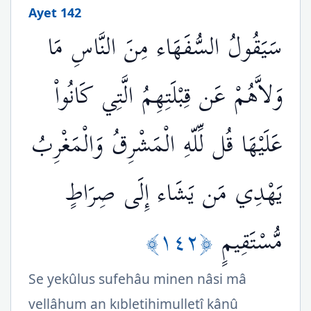
Ayet 142
سَيَقُولُ السُّفَهَاء مِنَ النَّاسِ مَا
وَلاَّهُمْ عَن قِبْلَتِهِمُ الَّتِي كَانُواْ
عَلَيْهَا قُل لِّلّهِ الْمَشْرِقُ وَالْمَغْرِبُ
يَهْدِي مَن يَشَاء إِلَى صِرَاطٍ
﴿١٤٢﴾
مُّسْتَقِيمٍ
Se yekûlus sufehâu minen nâsi mâ
vellâhum an kıbletihimulletî kânû