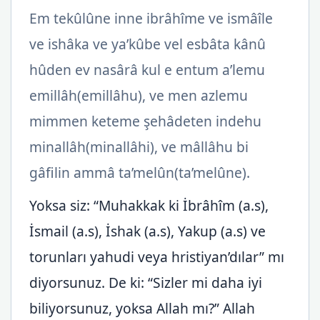
Em tekûlûne inne ibrâhîme ve ismâîle
ve ishâka ve ya’kûbe vel esbâta kânû
hûden ev nasârâ kul e entum a’lemu
emillâh(emillâhu), ve men azlemu
mimmen keteme şehâdeten indehu
minallâh(minallâhi), ve mâllâhu bi
gâfilin ammâ ta’melûn(ta’melûne).
Yoksa siz: “Muhakkak ki İbrâhîm (a.s),
İsmail (a.s), İshak (a.s), Yakup (a.s) ve
torunları yahudi veya hristiyan’dılar” mı
diyorsunuz. De ki: “Sizler mi daha iyi
biliyorsunuz, yoksa Allah mı?” Allah