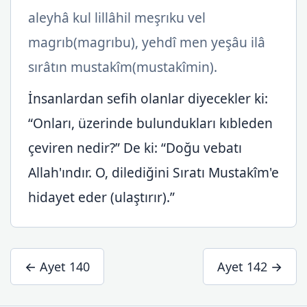
aleyhâ kul lillâhil meşrıku vel
magrıb(magrıbu), yehdî men yeşâu ilâ
sırâtın mustakîm(mustakîmin).
İnsanlardan sefih olanlar diyecekler ki:
“Onları, üzerinde bulundukları kıbleden
çeviren nedir?” De ki: “Doğu vebatı
Allah'ındır. O, dilediğini Sıratı Mustakîm'e
hidayet eder (ulaştırır).”
← Ayet 140
Ayet 142 →