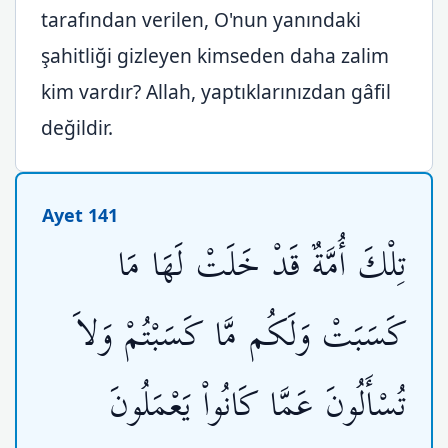
tarafından verilen, O'nun yanındaki
şahitliği gizleyen kimseden daha zalim
kim vardır? Allah, yaptıklarınızdan gâfil
değildir.
Ayet 141
تِلْكَ أُمَّةٌ قَدْ خَلَتْ لَهَا مَا
كَسَبَتْ وَلَكُم مَّا كَسَبْتُمْ وَلاَ
تُسْأَلُونَ عَمَّا كَانُواْ يَعْمَلُونَ