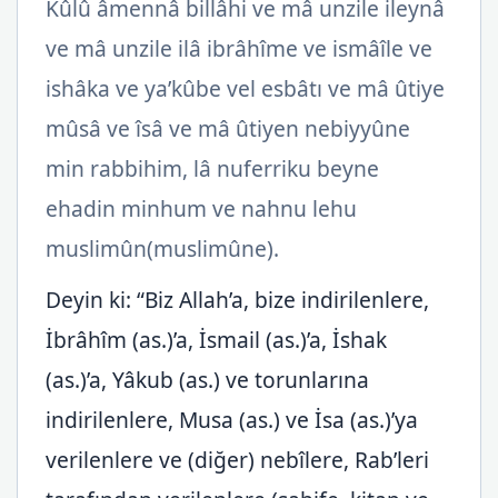
Kûlû âmennâ billâhi ve mâ unzile ileynâ
ve mâ unzile ilâ ibrâhîme ve ismâîle ve
ishâka ve ya’kûbe vel esbâtı ve mâ ûtiye
mûsâ ve îsâ ve mâ ûtiyen nebiyyûne
min rabbihim, lâ nuferriku beyne
ehadin minhum ve nahnu lehu
muslimûn(muslimûne).
Deyin ki: “Biz Allah’a, bize indirilenlere,
İbrâhîm (as.)’a, İsmail (as.)’a, İshak
(as.)’a, Yâkub (as.) ve torunlarına
indirilenlere, Musa (as.) ve İsa (as.)’ya
verilenlere ve (diğer) nebîlere, Rab’leri