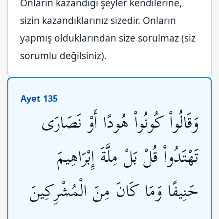
Onların kazandığı şeyler kendilerine,
sizin kazandıklarınız sizedir. Onların
yapmış olduklarından size sorulmaz (siz
sorumlu değilsiniz).
Ayet 135
وَقَالُواْ كُونُواْ هُودًا أَوْ نَصَارَى
تَهْتَدُواْ قُلْ بَلْ مِلَّةَ إِبْرَاهِيمَ
حَنِيفًا وَمَا كَانَ مِنَ الْمُشْرِكِينَ