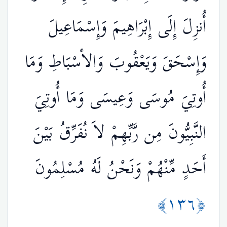
أُنزِلَ إِلَى إِبْرَاهِيمَ وَإِسْمَاعِيلَ
وَإِسْحَقَ وَيَعْقُوبَ وَالأسْبَاطِ وَمَا
أُوتِيَ مُوسَى وَعِيسَى وَمَا أُوتِيَ
النَّبِيُّونَ مِن رَّبِّهِمْ لاَ نُفَرِّقُ بَيْنَ
أَحَدٍ مِّنْهُمْ وَنَحْنُ لَهُ مُسْلِمُونَ
﴿١٣٦﴾