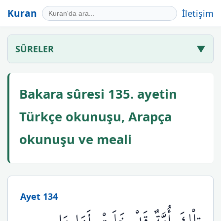
Kuran
İletişim
SÛRELER
▼
Bakara sûresi 135. ayetin
Türkçe okunuşu, Arapça
okunuşu ve meali
Ayet 134