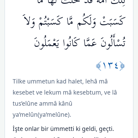
تِلْكَ أُمَّةٌ قَدْ خَلَتْ لَهَا مَا
كَسَبَتْ وَلَكُم مَّا كَسَبْتُمْ وَلاَ
تُسْأَلُونَ عَمَّا كَانُوا يَعْمَلُونَ
﴿١٣٤﴾
Tilke ummetun kad halet, lehâ mâ
kesebet ve lekum mâ kesebtum, ve lâ
tus’elûne ammâ kânû
ya’melûn(ya’melûne).
İşte onlar bir ümmetti ki geldi, geçti.