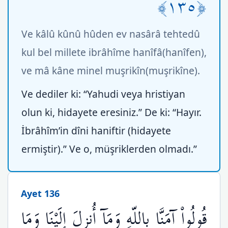
﴿١٣٥﴾
Ve kâlû kûnû hûden ev nasârâ tehtedû
kul bel millete ibrâhîme hanîfâ(hanîfen),
ve mâ kâne minel muşrikîn(muşrikîne).
Ve dediler ki: “Yahudi veya hristiyan
olun ki, hidayete eresiniz.” De ki: “Hayır.
İbrâhîm’in dîni haniftir (hidayete
ermiştir).” Ve o, müşriklerden olmadı.”
Ayet 136
قُولُواْ آمَنَّا بِاللّهِ وَمَآ أُنزِلَ إِلَيْنَا وَمَا