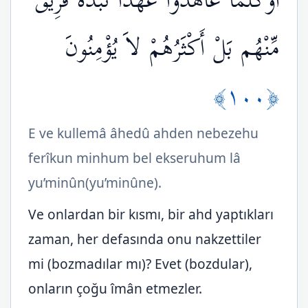
أَوَكُلَّمَا عَاهَدُواْ عَهْداً نَّبَذَهُ فَرِيقٌ
مِّنْهُم بَلْ أَكْثَرُهُمْ لاَ يُؤْمِنُونَ
﴿١٠٠﴾
E ve kullemâ âhedû ahden nebezehu
ferîkun minhum bel ekseruhum lâ
yu’minûn(yu’minûne).
Ve onlardan bir kısmı, bir ahd yaptıkları
zaman, her defasında onu nakzettiler
mi (bozmadılar mı)? Evet (bozdular),
onların çoğu îmân etmezler.