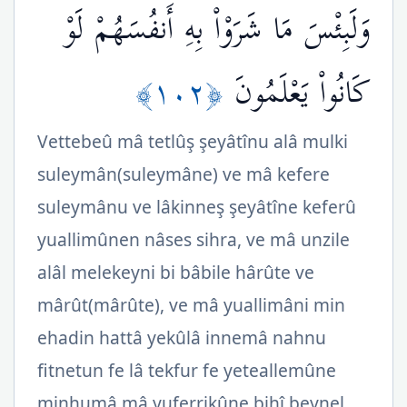
وَلَبِئْسَ مَا شَرَوْاْ بِهِ أَنفُسَهُمْ لَوْ
﴿١٠٢﴾
كَانُواْ يَعْلَمُونَ
Vettebeû mâ tetlûş şeyâtînu alâ mulki
suleymân(suleymâne) ve mâ kefere
suleymânu ve lâkinneş şeyâtîne keferû
yuallimûnen nâses sihra, ve mâ unzile
alâl melekeyni bi bâbile hârûte ve
mârût(mârûte), ve mâ yuallimâni min
ehadin hattâ yekûlâ innemâ nahnu
fitnetun fe lâ tekfur fe yeteallemûne
minhumâ mâ yuferrikûne bihî beynel