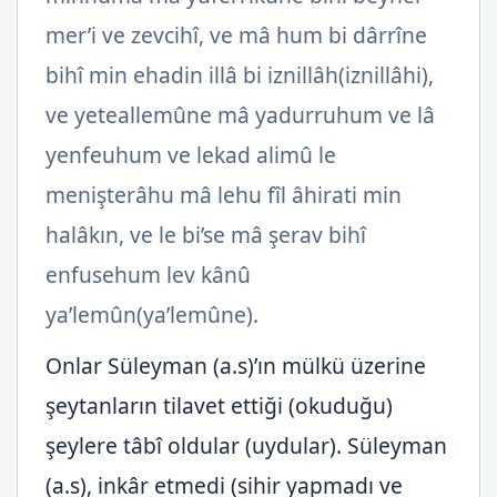
mer’i ve zevcihî, ve mâ hum bi dârrîne
bihî min ehadin illâ bi iznillâh(iznillâhi),
ve yeteallemûne mâ yadurruhum ve lâ
yenfeuhum ve lekad alimû le
menişterâhu mâ lehu fîl âhirati min
halâkın, ve le bi’se mâ şerav bihî
enfusehum lev kânû
ya’lemûn(ya’lemûne).
Onlar Süleyman (a.s)’ın mülkü üzerine
şeytanların tilavet ettiği (okuduğu)
şeylere tâbî oldular (uydular). Süleyman
(a.s), inkâr etmedi (sihir yapmadı ve