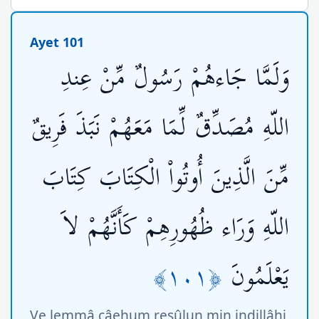
Ayet 101
وَلَمَّا جَاءهُمْ رَسُولٌ مِّنْ عِندِ
اللّهِ مُصَدِّقٌ لِّمَا مَعَهُمْ نَبَذَ فَرِيقٌ
مِّنَ الَّذِينَ أُوتُواْ الْكِتَابَ كِتَابَ
اللّهِ وَرَاء ظُهُورِهِمْ كَأَنَّهُمْ لاَ
﴿١٠١﴾
يَعْلَمُونَ
Ve lemmâ câehum resûlun min indillâhi