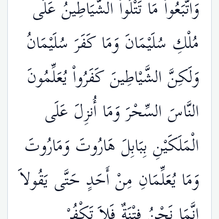
وَاتَّبَعُواْ مَا تَتْلُواْ الشَّيَاطِينُ عَلَى
مُلْكِ سُلَيْمَانَ وَمَا كَفَرَ سُلَيْمَانُ
وَلَكِنَّ الشَّيْاطِينَ كَفَرُواْ يُعَلِّمُونَ
النَّاسَ السِّحْرَ وَمَا أُنزِلَ عَلَى
الْمَلَكَيْنِ بِبَابِلَ هَارُوتَ وَمَارُوتَ
وَمَا يُعَلِّمَانِ مِنْ أَحَدٍ حَتَّى يَقُولاَ
إِنَّمَا نَحْنُ فِتْنَةٌ فَلاَ تَكْفُرْ