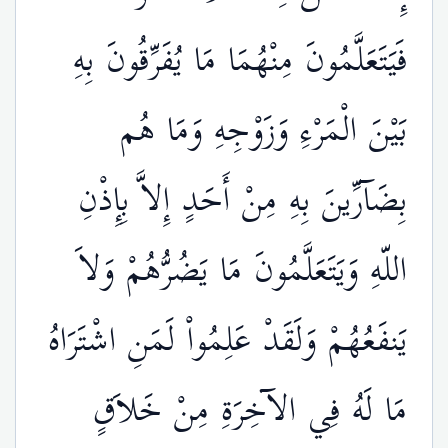
فَيَتَعَلَّمُونَ مِنْهُمَا مَا يُفَرِّقُونَ بِهِ
بَيْنَ الْمَرْءِ وَزَوْجِهِ وَمَا هُم
بِضَآرِّينَ بِهِ مِنْ أَحَدٍ إِلاَّ بِإِذْنِ
اللّهِ وَيَتَعَلَّمُونَ مَا يَضُرُّهُمْ وَلاَ
يَنفَعُهُمْ وَلَقَدْ عَلِمُواْ لَمَنِ اشْتَرَاهُ
مَا لَهُ فِي الآخِرَةِ مِنْ خَلاَقٍ