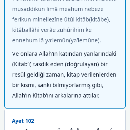
musaddikun limâ meahum nebeze
ferîkun minellezîne ûtûl kitâb(kitâbe),
kitâballâhi verâe zuhûrihim ke
ennehum lâ ya’lemûn(ya’lemûne).
Ve onlara Allah’ın katından yanlarındaki
(Kitab’ı) tasdik eden (doğrulayan) bir
resûl geldiği zaman, kitap verilenlerden
bir kısmı, sanki bilmiyorlarmış gibi,
Allah’ın Kitab’ını arkalarına attılar.
Ayet 102