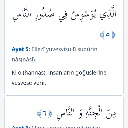
الَّذِي يُوَسْوِسُ فِي صُدُورِ النَّاسِ
﴿٥﴾
Ayet 5
:
Ellezî yuvesvisu fî sudûrin
nâs(nâsi).
Ki o (hannas), insanların göğüslerine
vesvese verir.
﴿٦﴾
مِنَ الْجِنَّةِ وَ النَّاسِ
Ayet 6
:
Minel cinneti ven nâs(nâsi).