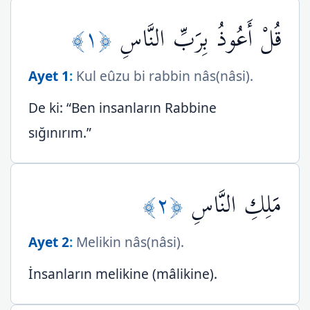
﴿١﴾
قُلْ أَعُوذُ بِرَبِّ النَّاسِ
Ayet 1
:
Kul eûzu bi rabbin nâs(nâsi).
De ki: “Ben insanların Rabbine
sığınırım.”
﴿٢﴾
مَلِكِ النَّاسِ
Ayet 2
:
Melikin nâs(nâsi).
İnsanların melikine (mâlikine).