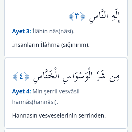
﴿٣﴾
إِلَهِ النَّاسِ
Ayet 3
:
İlâhin nâs(nâsi).
İnsanların İlâhı’na (sığınırım).
﴿٤﴾
مِن شَرِّ الْوَسْوَاسِ الْخَنَّاسِ
Ayet 4
:
Min şerril vesvâsil
hannâs(hannâsi).
Hannasın vesveselerinin şerrinden.