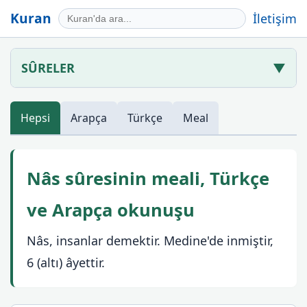
Kuran
İletişim
SÛRELER
▼
Hepsi
Arapça
Türkçe
Meal
Nâs sûresinin meali, Türkçe
ve Arapça okunuşu
Nâs, insanlar demektir. Medine'de inmiştir,
6 (altı) âyettir.